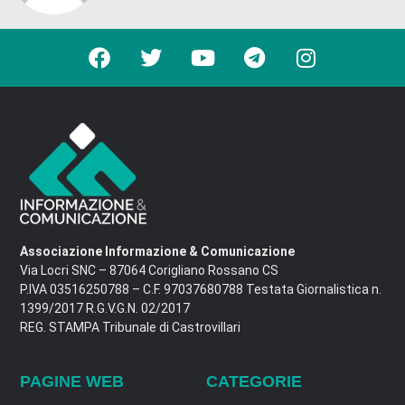
Associazione Informazione & Comunicazione
Via Locri SNC – 87064 Corigliano Rossano CS
P.IVA 03516250788 – C.F. 97037680788 Testata Giornalistica n.
1399/2017 R.G.V.G.N. 02/2017
REG. STAMPA Tribunale di Castrovillari
PAGINE WEB
CATEGORIE