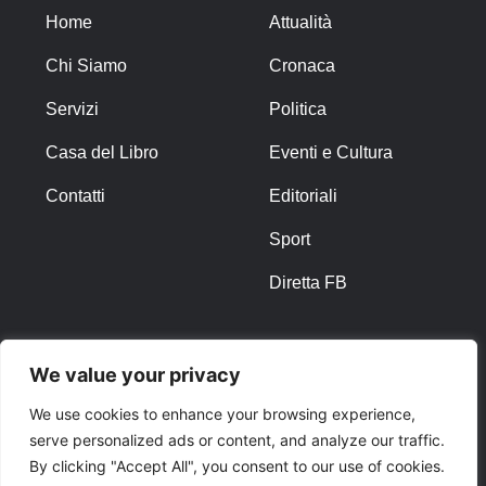
Home
Attualità
Chi Siamo
Cronaca
Servizi
Politica
Casa del Libro
Eventi e Cultura
Contatti
Editoriali
Sport
Diretta FB
ALTRO
We value your privacy
Note Legali
We use cookies to enhance your browsing experience,
serve personalized ads or content, and analyze our traffic.
Privacy Policy
By clicking "Accept All", you consent to our use of cookies.