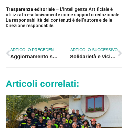
Trasparenza editoriale
– L’Intelligenza Artificiale è
utilizzata esclusivamente come supporto redazionale.
La responsabilità dei contenuti è dell’autore e della
Direzione responsabile.
ARTICOLO PRECEDENTE
ARTICOLO SUCCESSIVO
Aggiornamento scippo nel centro storico di Corigliano: due giovani a volto scoperto agiscono con estrema spregiudicatezza
Solidarietà e vicinanza ai pazienti: donati tavoli serviletto al reparto di Oncologia del “Guido Compagna” |VIDEO
Articoli correlati: