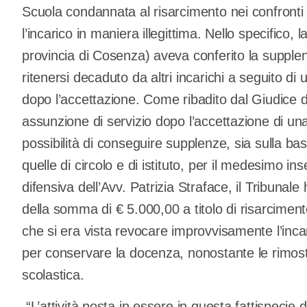
Scuola condannata al risarcimento nei confronti 
l’incarico in maniera illegittima. Nello specifico, 
provincia di Cosenza) aveva conferito la supple
ritenersi decaduto da altri incarichi a seguito d
dopo l’accettazione. Come ribadito dal Giudice d
assunzione di servizio dopo l’accettazione di un
possibilità di conseguire supplenze, sia sulla b
quelle di circolo e di istituto, per il medesimo i
difensiva dell’Avv. Patrizia Straface, il Tribuna
della somma di € 5.000,00 a titolo di risarciment
che si era vista revocare improvvisamente l’inca
per conservare la docenza, nonostante le rimost
scolastica.
“L’attività posta in essere in questa fattispecie d