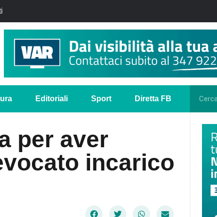
i
tura
Editoriali
Sport
Diretta FB
a per aver
evocato incarico