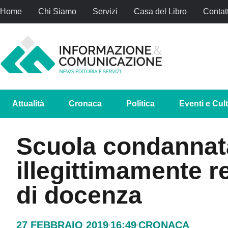
Home
Chi Siamo
Servizi
Casa del Libro
Contatt
Attualità
Cronaca
Politica
Eventi e Cul
Scuola condannat
illegittimamente r
di docenza
27 FEBBRAIO 2019
16:49
CRONACA