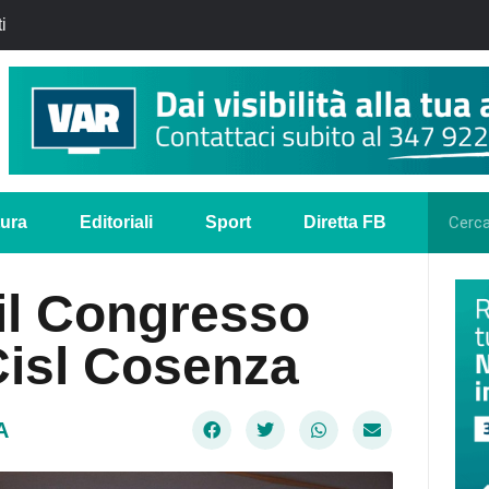
i
tura
Editoriali
Sport
Diretta FB
 il Congresso
Cisl Cosenza
A