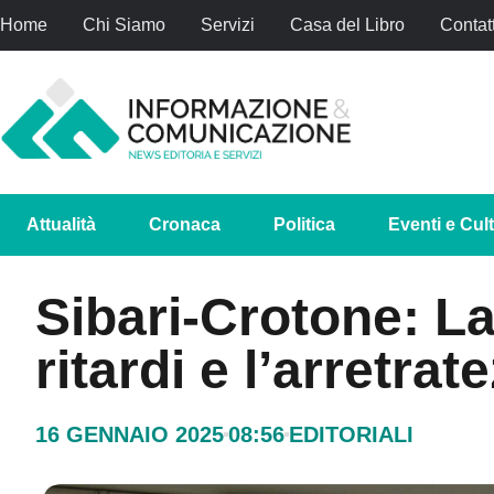
Home
Chi Siamo
Servizi
Casa del Libro
Contatt
Attualità
Cronaca
Politica
Eventi e Cul
Sibari-Crotone: La
ritardi e l’arretrat
16 GENNAIO 2025
08:56
EDITORIALI