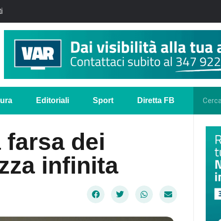
i
tura
Editoriali
Sport
Diretta FB
 farsa dei
ezza infinita