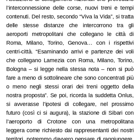
l’interconnessione delle corse, nuovi treni e tempi
contenuti. Del resto, secondo “Viva la Vida”, si tratta
delle stesse distanze che intercorrono tra gli
aeroporti metropolitani che collegano le città di
Roma, Milano, Torino, Genova… con i rispettivi
centri-città. “Esaminando arrivi e partenze dei voli
che collegano Lamezia con Roma, Milano, Torino,
Bologna – si legge nella stessa nota – non si può
fare a meno di sottolineare che sono concentrati più
o meno negli stessi orari dei treni oggetto della
nostra proposta”.
Se poi, ricorda la suddetta Onlus,
si
avverasse
l’ipotesi di
collegare, nel
prossimo
futuro (così ci
si
augura),
la stazione di
Sibari con
l’aeroporto di
Crotone con
una
metropolitana
leggera come richiesto
dai
rappresentanti
dei
nostri
territori,
potremmo
davvero pensare di raggiungere,