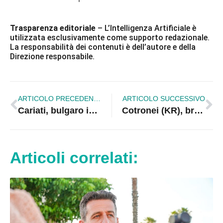
Trasparenza editoriale
– L’Intelligenza Artificiale è
utilizzata esclusivamente come supporto redazionale.
La responsabilità dei contenuti è dell’autore e della
Direzione responsabile.
ARTICOLO PRECEDENTE
ARTICOLO SUCCESSIVO
Cariati, bulgaro invalido sequestrato e maltrattato: arrestato il padre del minorenne che lo sfruttava
Cotronei (KR), bracconiere scoperto a sistemare trappole per animali nel Parco della Sila: denunciato
Articoli correlati: