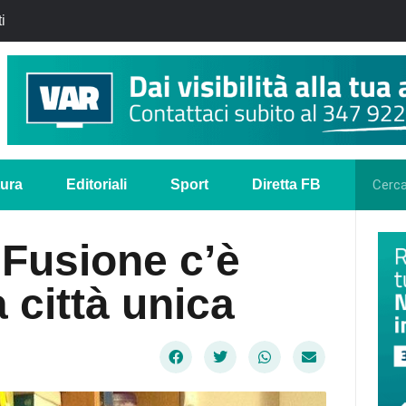
i
tura
Editoriali
Sport
Diretta FB
a Fusione c’è
 città unica