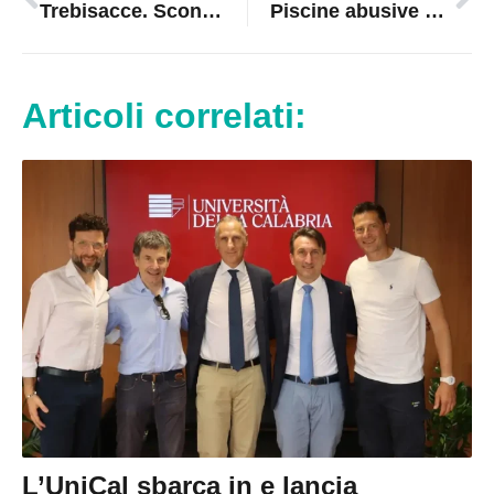
Trebisacce. Scongiurata la chiusura del Pronto Soccorso attivo presso il Chidichimo
Piscine abusive a Corigliano Rossano, verifiche in corso: solo il 10% è regolare
Articoli correlati:
L’UniCal sbarca in e lancia