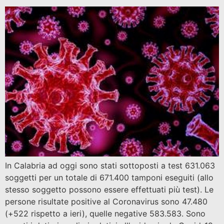
In Calabria ad oggi sono stati sottoposti a test 631.063
soggetti per un totale di 671.400 tamponi eseguiti (allo
stesso soggetto possono essere effettuati più test). Le
persone risultate positive al Coronavirus sono 47.480
(+522 rispetto a ieri), quelle negative 583.583. Sono