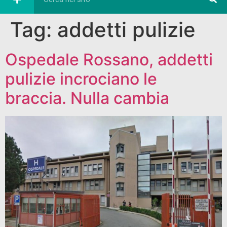
Tag:
addetti pulizie
Ospedale Rossano, addetti
pulizie incrociano le
braccia. Nulla cambia