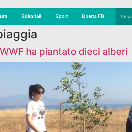
tura
Editoriali
Sport
Diretta FB
piaggia
 WWF ha piantato dieci alberi