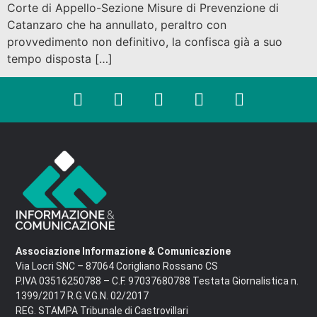
Corte di Appello-Sezione Misure di Prevenzione di
Catanzaro che ha annullato, peraltro con
provvedimento non definitivo, la confisca già a suo
tempo disposta […]
Associazione Informazione & Comunicazione
Via Locri SNC – 87064 Corigliano Rossano CS
P.IVA 03516250788 – C.F. 97037680788 Testata Giornalistica n.
1399/2017 R.G.V.G.N. 02/2017
REG. STAMPA Tribunale di Castrovillari