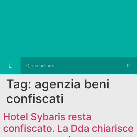
Eventi e Cultura
Diretta FB
Tag:
agenzia beni
confiscati
Hotel Sybaris resta
confiscato. La Dda chiarisce