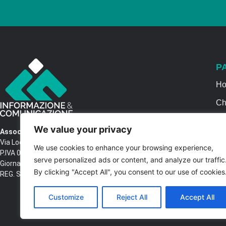
P
H
Ch
Se
We value your privacy
Associazione Informazione & Comunicazione
Ca
Via Locri SNC – 87064 Corigliano Rossano CS
We use cookies to enhance your browsing experience,
P.IVA 03516250788 – C.F. 97037680788 Testata
Co
serve personalized ads or content, and analyze our traffic
Giornalistica n. 1399/2017 R.G.V.G.N. 02/2017
By clicking "Accept All", you consent to our use of cookies
REG. STAMPA Tribunale di Castrovillari
Customize
Reject All
Accept All