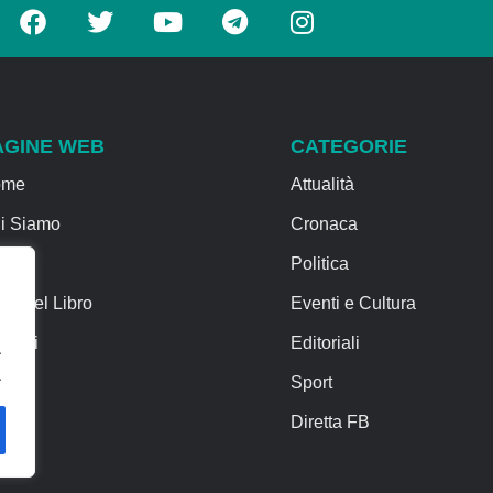
AGINE WEB
CATEGORIE
ome
Attualità
i Siamo
Cronaca
rvizi
Politica
sa del Libro
Eventi e Cultura
ntatti
Editoriali
.
.
Sport
Diretta FB