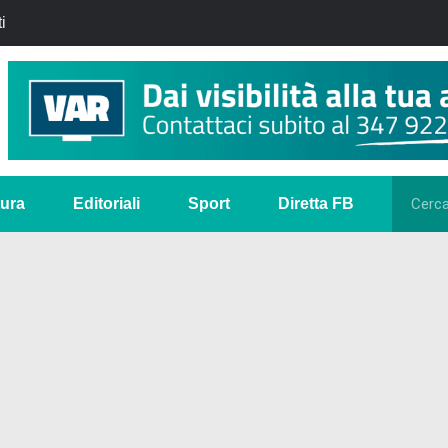
i
tura
Editoriali
Sport
Diretta FB