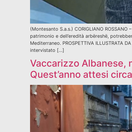
(Montesanto S.a.s.) CORIGLIANO ROSSANO – Cala
patrimonio e dell’eredità arbëreshë, potrebber
Mediterraneo. PROSPETTIVA ILLUSTRATA DA
intervistato […]
Vaccarizzo Albanese, mo
Quest’anno attesi circa