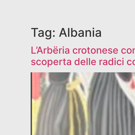
Tag:
Albania
L’Arbëria crotonese conq
scoperta delle radici 