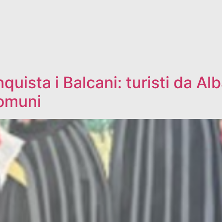
uista i Balcani: turisti da Alb
comuni