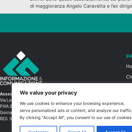
di maggioranza Angelo Caravetta e l’ex dirig
P
H
Ch
Se
We value your privacy
Associazione Informazione & Comunicazione
Ca
Via Locri SNC – 87064 Corigliano Rossano CS
We use cookies to enhance your browsing experience,
P.IVA 03516250788 – C.F. 97037680788 Testata
Co
serve personalized ads or content, and analyze our traffic
Giornalistica n. 1399/2017 R.G.V.G.N. 02/2017
By clicking "Accept All", you consent to our use of cookies
REG. STAMPA Tribunale di Castrovillari