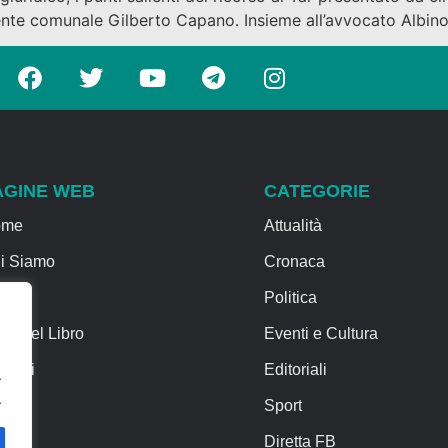
ente comunale Gilberto Capano. Insieme all’avvocato Albin
AGINE WEB
CATEGORIE
ome
Attualità
i Siamo
Cronaca
rvizi
Politica
sa del Libro
Eventi e Cultura
ntatti
Editoriali
.
.
Sport
Diretta FB