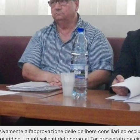
amente all’approvazione delle delibere consiliari ed esclusi
uridico, i punti salienti del ricorso al Tar presentato da cinq