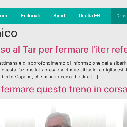
tura
Editoriali
Sport
Diretta FB
ico
rso al Tar per fermare l’iter r
ettimanale di approfondimento di informazione della sibaritid
questa l’azione intrapresa da cinque cittadini coriglianesi,
ilberto Capano, che hanno deciso di adire […]
: fermare questo treno in cors