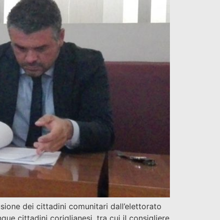
one dei cittadini comunitari dall’elettorato
ue cittadini coriglianesi, tra cui il consigliere