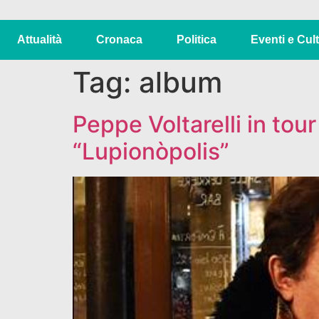
Attualità
Cronaca
Politica
Eventi e Cul
Tag:
album
Peppe Voltarelli in tou
“Lupionòpolis”