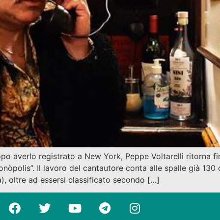
averlo registrato a New York, Peppe Voltarelli ritorna fina
olis”. Il lavoro del cantautore conta alle spalle già 130 conc
, oltre ad essersi classificato secondo […]