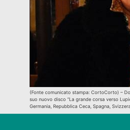
(Fonte comunicato stampa: CortoCorto) – Dopo 
suo nuovo disco “La grande corsa verso Lupionòp
Germania, Repubblica Ceca, Spagna, Svizzera)