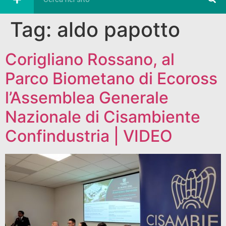
Tag:
aldo papotto
Corigliano Rossano, al
Parco Biometano di Ecoross
l’Assemblea Generale
Nazionale di Cisambiente
Confindustria | VIDEO