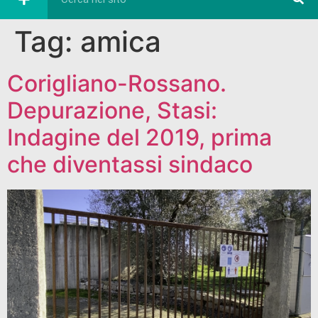
Tag:
amica
Corigliano-Rossano.
Depurazione, Stasi:
Indagine del 2019, prima
che diventassi sindaco