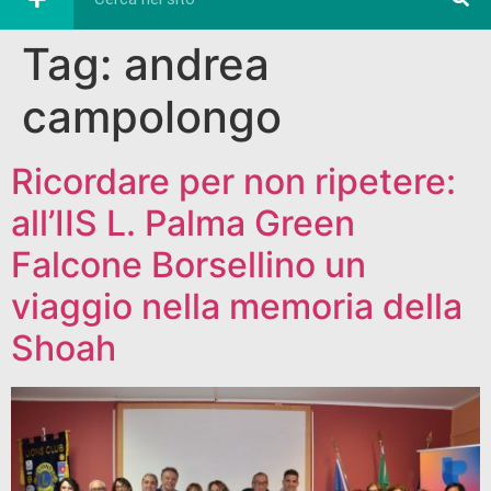
Tag:
andrea
campolongo
Ricordare per non ripetere:
all’IIS L. Palma Green
Falcone Borsellino un
viaggio nella memoria della
Shoah