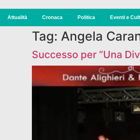
Attualità
Cronaca
Politica
Eventi e Cul
Tag:
Angela Cara
Successo per “Una Div