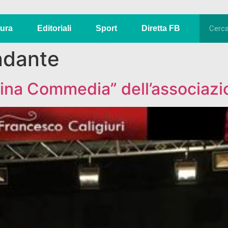
tura
Editoriali
Sport
Diretta FB
ndante
ina Commedia” dell’associazi