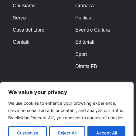
Chi Siamo
Cronaca
Servizi
Politica
Casa del Libro
Eventi e Cultura
Contatti
Editoriali
Sport
Diretta FB
ALTRO
We value your privacy
Note Legali
We use cookies to enhance your browsing experience,
serve personalized ads or content, and analyze our traffic.
Privacy Policy
By clicking "Accept All", you consent to our use of cookies.
Cookies
Customize
Reject All
Accept All