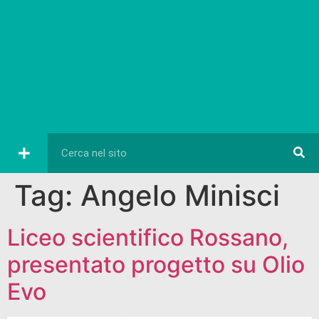
Eventi e Cultura
Diretta FB
Tag:
Angelo Minisci
Liceo scientifico Rossano,
presentato progetto su Olio
Evo