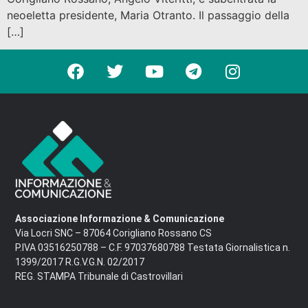
neoeletta presidente, Maria Otranto. Il passaggio della
[…]
Associazione Informazione & Comunicazione
Via Locri SNC – 87064 Corigliano Rossano CS
P.IVA 03516250788 – C.F. 97037680788 Testata Giornalistica n.
1399/2017 R.G.V.G.N. 02/2017
REG. STAMPA Tribunale di Castrovillari