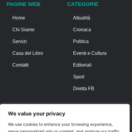
PAGINE WEB
CATEGORIE
Home
Attualità
Chi Siamo
Cronaca
Servizi
Politica
Casa del Libro
Eventi e Cultura
Contatti
Editoriali
Sport
Diretta FB
ALTRO
We value your privacy
Note Legali
We use cookies to enhance your browsing experience,
serve personalized ads or content, and analyze our traffic.