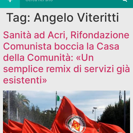
Tag:
Angelo Viteritti
Sanità ad Acri, Rifondazione
Comunista boccia la Casa
della Comunità: «Un
semplice remix di servizi già
esistenti»