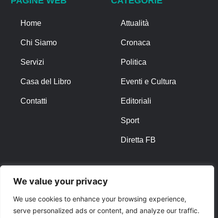
PAGINE WEB
CATEGORIE
Home
Attualità
Chi Siamo
Cronaca
Servizi
Politica
Casa del Libro
Eventi e Cultura
Contatti
Editoriali
Sport
Diretta FB
ALTRO
We value your privacy
Note Legali
We use cookies to enhance your browsing experience,
serve personalized ads or content, and analyze our traffic.
Privacy Policy