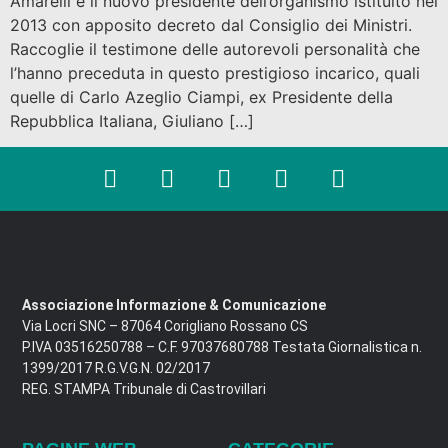
Amarelli è il nuovo presidente dell’organismo istituito nel
2013 con apposito decreto dal Consiglio dei Ministri.
Raccoglie il testimone delle autorevoli personalità che
l’hanno preceduta in questo prestigioso incarico, quali
quelle di Carlo Azeglio Ciampi, ex Presidente della
Repubblica Italiana, Giuliano […]
Associazione Informazione & Comunicazione
Via Locri SNC – 87064 Corigliano Rossano CS
P.IVA 03516250788 – C.F. 97037680788 Testata Giornalistica n.
1399/2017 R.G.V.G.N. 02/2017
REG. STAMPA Tribunale di Castrovillari