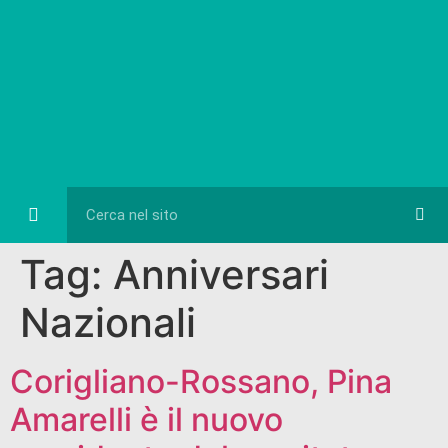
Eventi e Cultura
Diretta FB
Tag:
Anniversari
Nazionali
Corigliano-Rossano, Pina
Amarelli è il nuovo