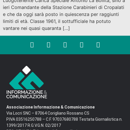
Luogotenente Carica Speciale Antonio La Bollita, sino a
ieri Comandante della Stazione Carabinieri di Cropalati
e che da oggi sarà posto in quiescenza per raggiunti
limiti di età. Classe 1961, il sottufficiale ha potuto
vantare nei quasi quaranta […]
Associazione Informazione & Comunicazione
Via Locri SNC – 87064 Corigliano Rossano CS
P.IVA 03516250788 – C.F. 97037680788 Testata Giornalistica n.
1399/2017 R.G.V.G.N. 02/2017