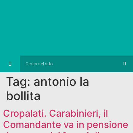
Eventi e Cultura
Diretta FB
Tag:
antonio la
bollita
Cropalati. Carabinieri, il
Comandante va in pensione