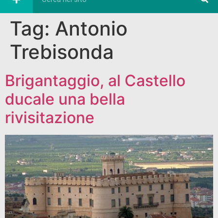
Tag:
Antonio
Trebisonda
Brigantaggio, al Castello
ducale una bella
rivisitazione