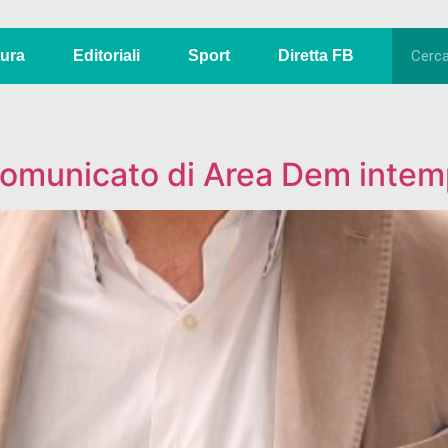
tura
Editoriali
Sport
Diretta FB
comunicato di Area Dem intem