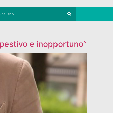
pestivo e inopportuno”