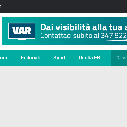
i
tura
Editoriali
Sport
Diretta FB