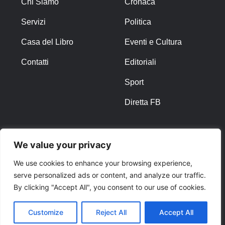
Chi Siamo
Cronaca
Servizi
Politica
Casa del Libro
Eventi e Cultura
Contatti
Editoriali
Sport
Diretta FB
ALTRO
We value your privacy
Note Legali
We use cookies to enhance your browsing experience,
serve personalized ads or content, and analyze our traffic.
Privacy Policy
By clicking "Accept All", you consent to our use of cookies.
Cookies
Customize
Reject All
Accept All