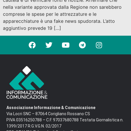
nella variante approvata dalla Regione non sarebbero
comprese le spese per le attrezzature e le
apparecchiature è una fake news spudorata. L’atto
aggiuntivo prevede 19 […]
Associazione Informazione & Comunicazione
Via Locri SNC – 87064 Corigliano Rossano CS
P.IVA 03516250788 – C.F. 97037680788 Testata Giornalistica n.
1399/2017 R.G.V.G.N. 02/2017