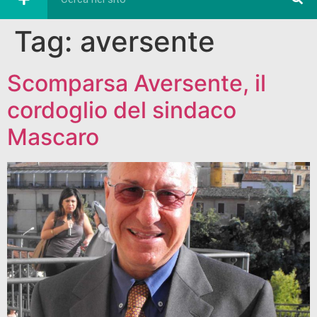
Tag:
aversente
Scomparsa Aversente, il
cordoglio del sindaco
Mascaro