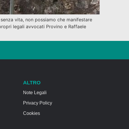
 senza vita, non possiamo che manifestare
propri legali avvocati Provino e Raffaele
ALTRO
Note Legali
Privacy Policy
Cookies