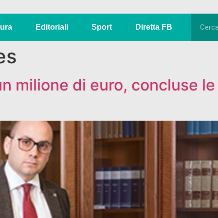
tura
Editoriali
Sport
Diretta FB
es
un milione di euro, concluse le