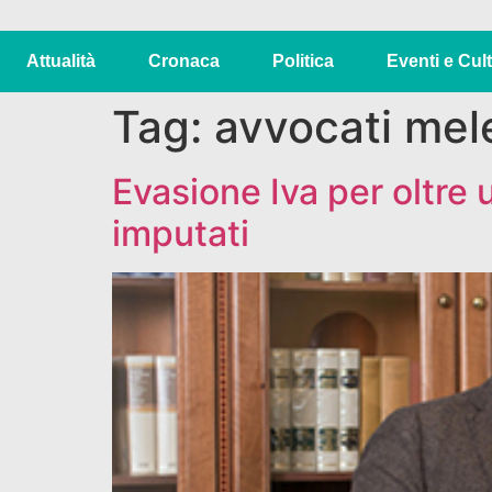
Attualità
Cronaca
Politica
Eventi e Cul
Tag:
avvocati mel
Evasione Iva per oltre 
imputati