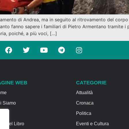
amento di Andrea, ma in seguito al ritrovamento del corpo
uanto fanno sapere i familiari di Pietro Armentano tramite i 
ia, poiché, a più voci, […]
AGINE WEB
CATEGORIE
ome
Attualità
i Siamo
Cronaca
rvizi
Politica
sa del Libro
Eventi e Cultura