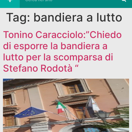
Tag:
bandiera a lutto
Tonino Caracciolo:”Chiedo
di esporre la bandiera a
lutto per la scomparsa di
Stefano Rodotà “