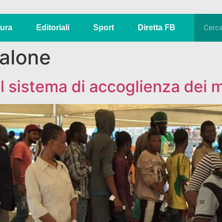
tura
Editoriali
Sport
Diretta FB
alone
il sistema di accoglienza dei 