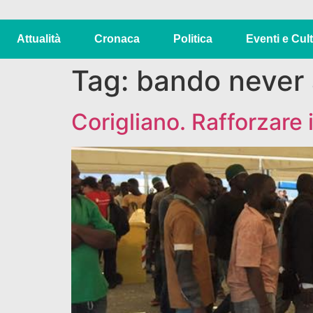
Attualità
Cronaca
Politica
Eventi e Cul
Tag:
bando never 
Corigliano. Rafforzare 