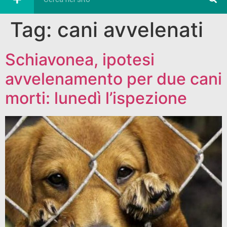
Tag:
cani avvelenati
Schiavonea, ipotesi
avvelenamento per due cani
morti: lunedì l’ispezione