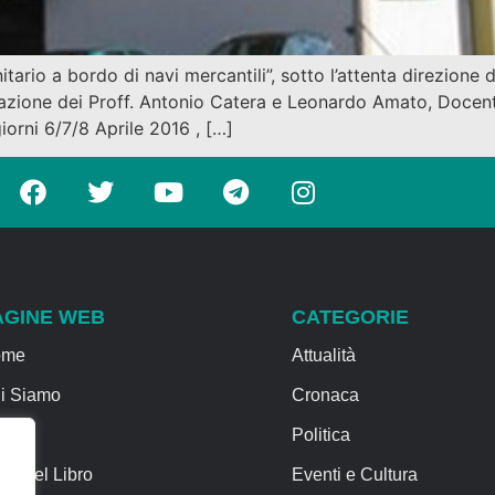
ario a bordo di navi mercantili”, sotto l’attenta direzione 
zione dei Proff. Antonio Catera e Leonardo Amato, Docenti r
iorni 6/7/8 Aprile 2016 , […]
AGINE WEB
CATEGORIE
ome
Attualità
i Siamo
Cronaca
rvizi
Politica
sa del Libro
Eventi e Cultura