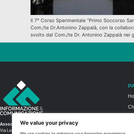
Il 7° Corso Sperimentale “Primo Soccorso Sanit
Com./te Dr.Antonino Zappalà, con la collabora
svolto dal Com./te Dr. Antonino Zappalà nei g
P
H
Ch
Se
We value your privacy
Associazione Informazione & Comunicazione
Ca
Via Locri SNC – 87064 Corigliano Rossano CS
We use cookies to enhance your browsing experience,