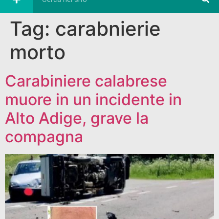
Tag:
carabnierie
morto
Carabiniere calabrese
muore in un incidente in
Alto Adige, grave la
compagna