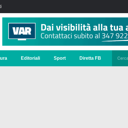
i
tura
Editoriali
Sport
Diretta FB