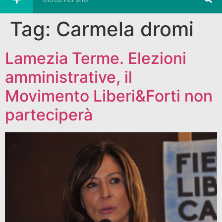
Tag:
Carmela dromi
Lamezia Terme. Elezioni
amministrative, il
Movimento Liberi&Forti non
parteciperà