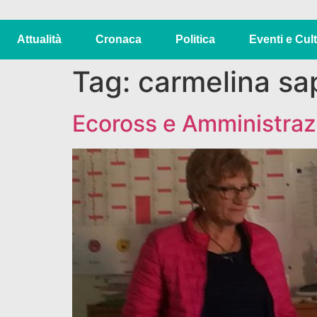
Attualità
Cronaca
Politica
Eventi e Cul
Tag:
carmelina sa
Ecoross e Amministrazi