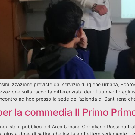
ensibilizzazione previste dal servizio di igiene urbana, Eco
zione sulla raccolta differenziata dei rifiuti rivolto agli isti
contro ad hoc presso la sede dell’azienda di Sant’Irene ch
per la commedia Il Primo Prim
onquista il pubblico dell’Area Urbana Corigliano Rossano trat
lla giusta dose di satira, che invita a riflettere seriamente