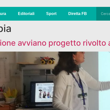
tura
Editoriali
Sport
Diretta FB
pia
one avviano progetto rivolto 