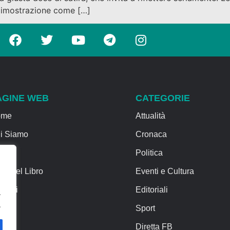
dimostrazione come […]
AGINE WEB
CATEGORIE
ome
Attualità
i Siamo
Cronaca
rvizi
Politica
sa del Libro
Eventi e Cultura
ntatti
Editoriali
.
.
Sport
Diretta FB