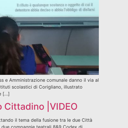
ross e Amministrazione comunale danno il via al
tuti scolastici di Corigliano, illustrato
e […]
o Cittadino |VIDEO
tando il tema della fusione tra le due Città
. Le due compagnie teatrali 8&9 Codex di