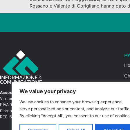
Rossano e Valente di Corigliano hanno dato 
P
H
Ch
Se
We value your privacy
Associazione Informazione & Comunicazione
Ca
Via Locri SNC – 87064 Corigliano Rossano CS
We use cookies to enhance your browsing experience,
P.IVA 03516250788 – C.F. 97037680788 Testata
Co
serve personalized ads or content, and analyze our traffic
Giornalistica n. 1399/2017 R.G.V.G.N. 02/2017
By clicking "Accept All", you consent to our use of cookies
REG. STAMPA Tribunale di Castrovillari