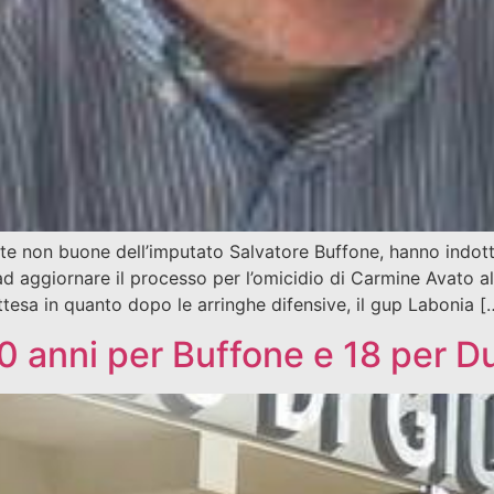
on buone dell’imputato Salvatore Buffone, hanno indotto i
 ad aggiornare il processo per l’omicidio di Carmine Avato 
esa in quanto dopo le arringhe difensive, il gup Labonia [
30 anni per Buffone e 18 per D