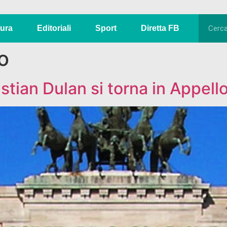
tura
Editoriali
Sport
Diretta FB
o
stian Dulan si torna in Appell