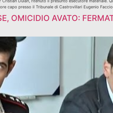
r Cristian Dulan, ritenuto il presunto esecutore materiale. 
ore capo presso il Tribunale di Castrovillari Eugenio Facciol
, OMICIDIO AVATO: FERMATI