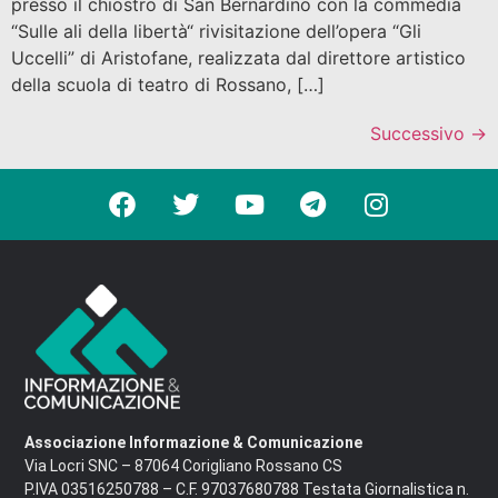
presso il chiostro di San Bernardino con la commedia
“Sulle ali della libertà“ rivisitazione dell’opera “Gli
Uccelli” di Aristofane, realizzata dal direttore artistico
della scuola di teatro di Rossano, […]
Successivo
→
Associazione Informazione & Comunicazione
Via Locri SNC – 87064 Corigliano Rossano CS
P.IVA 03516250788 – C.F. 97037680788 Testata Giornalistica n.