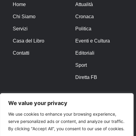
Home
Attualità
Chi Siamo
Cronaca
Servizi
Politica
Casa del Libro
Eventi e Cultura
Contatti
Editoriali
Sport
Diretta FB
ALTRO
We value your privacy
Note Legali
We use cookies to enhance your browsing experience,
serve personalized ads or content, and analyze our traffic.
Privacy Policy
By clicking "Accept All", you consent to our use of cookies.
Cookies