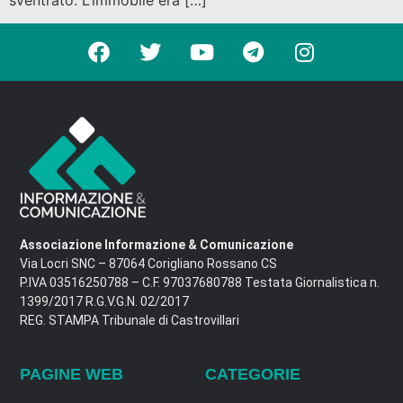
Associazione Informazione & Comunicazione
Via Locri SNC – 87064 Corigliano Rossano CS
P.IVA 03516250788 – C.F. 97037680788 Testata Giornalistica n.
1399/2017 R.G.V.G.N. 02/2017
REG. STAMPA Tribunale di Castrovillari
PAGINE WEB
CATEGORIE