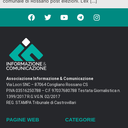
comunale di Rossano post elezioni. L’ex […]
Associazione Informazione & Comunicazione
Via Locri SNC – 87064 Corigliano Rossano CS
P.IVA 03516250788 – C.F. 97037680788 Testata Giornalistica n.
1399/2017 R.G.V.G.N. 02/2017
REG. STAMPA Tribunale di Castrovillari
PAGINE WEB
CATEGORIE