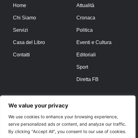
Home
Attualità
Chi Siamo
Cronaca
Servizi
Politica
Casa del Libro
Eventi e Cultura
Contatti
Editoriali
Sport
Diretta FB
ALTRO
We value your privacy
Note Legali
We use cookies to enhance your browsing experience,
serve personalized ads or content, and analyze our traffic.
Privacy Policy
By clicking "Accept All", you consent to our use of cookies.
Cookies