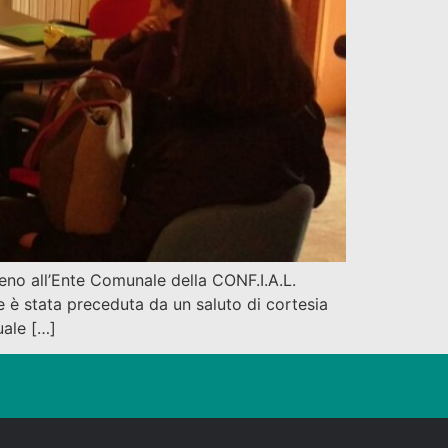
seno all’Ente Comunale della CONF.I.A.L.
 è stata preceduta da un saluto di cortesia
uale […]