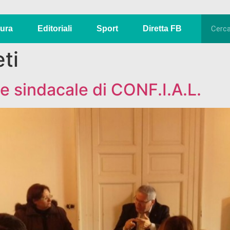
tura
Editoriali
Sport
Diretta FB
eti
te sindacale di CONF.I.A.L.