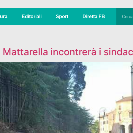
tura
Editoriali
Sport
Diretta FB
 Mattarella incontrerà i sindac