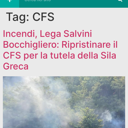
Tag:
CFS
Incendi, Lega Salvini
Bocchigliero: Ripristinare il
CFS per la tutela della Sila
Greca