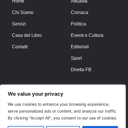
Home
Attualità
Chi Siamo
Cronaca
Servizi
Politica
Casa del Libro
Eventi e Cultura
Contatti
Editoriali
Sport
Diretta FB
ALTRO
We value your privacy
Note Legali
We use cookies to enhance your browsing experience,
serve personalized ads or content, and analyze our traffic.
Privacy Policy
By clicking "Accept All", you consent to our use of cookies.
Cookies