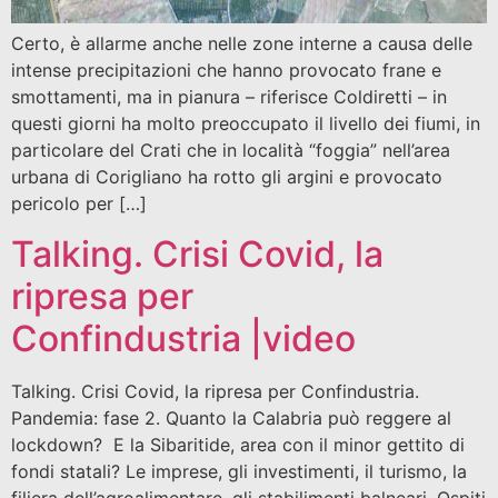
Certo, è allarme anche nelle zone interne a causa delle
intense precipitazioni che hanno provocato frane e
smottamenti, ma in pianura – riferisce Coldiretti – in
questi giorni ha molto preoccupato il livello dei fiumi, in
particolare del Crati che in località “foggia” nell’area
urbana di Corigliano ha rotto gli argini e provocato
pericolo per […]
Talking. Crisi Covid, la
ripresa per
Confindustria |video
Talking. Crisi Covid, la ripresa per Confindustria.
Pandemia: fase 2. Quanto la Calabria può reggere al
lockdown? E la Sibaritide, area con il minor gettito di
fondi statali? Le imprese, gli investimenti, il turismo, la
filiera dell’agroalimentare, gli stabilimenti balneari. Ospiti