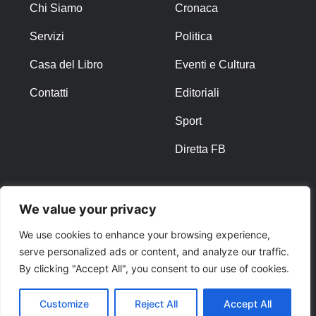
Chi Siamo
Cronaca
Servizi
Politica
Casa del Libro
Eventi e Cultura
Contatti
Editoriali
Sport
Diretta FB
ALTRO
We value your privacy
Note Legali
We use cookies to enhance your browsing experience,
serve personalized ads or content, and analyze our traffic.
Privacy Policy
By clicking "Accept All", you consent to our use of cookies.
Cookies
Customize
Reject All
Accept All