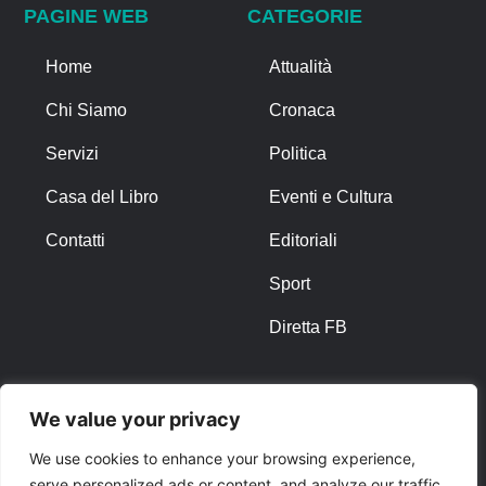
PAGINE WEB
CATEGORIE
Home
Attualità
Chi Siamo
Cronaca
Servizi
Politica
Casa del Libro
Eventi e Cultura
Contatti
Editoriali
Sport
Diretta FB
ALTRO
We value your privacy
Note Legali
We use cookies to enhance your browsing experience,
serve personalized ads or content, and analyze our traffic.