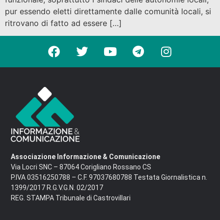
pur essendo eletti direttamente dalle comunità locali, si
ritrovano di fatto ad essere […]
Associazione Informazione & Comunicazione
Via Locri SNC – 87064 Corigliano Rossano CS
P.IVA 03516250788 – C.F. 97037680788 Testata Giornalistica n.
1399/2017 R.G.V.G.N. 02/2017
REG. STAMPA Tribunale di Castrovillari