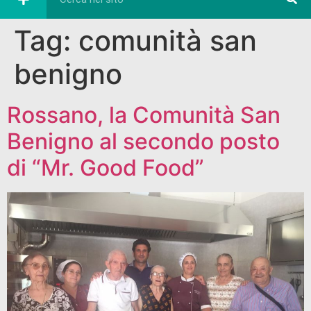
Tag:
comunità san
benigno
Rossano, la Comunità San
Benigno al secondo posto
di “Mr. Good Food”